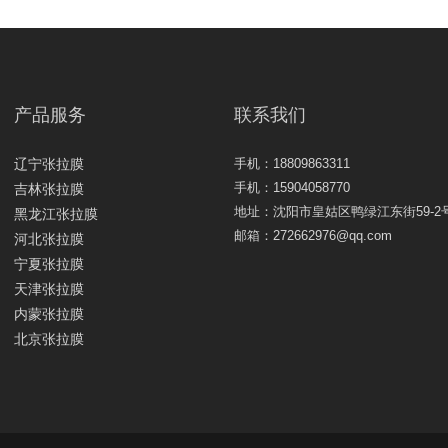
产品服务
联系我们
辽宁张拉膜
手机：18809863311
手机：15904058770
吉林张拉膜
地址：沈阳市皇姑区鸭绿江东街59-2
黑龙江张拉膜
邮箱：272662976@qq.com
河北张拉膜
宁夏张拉膜
天津张拉膜
内蒙张拉膜
北京张拉膜