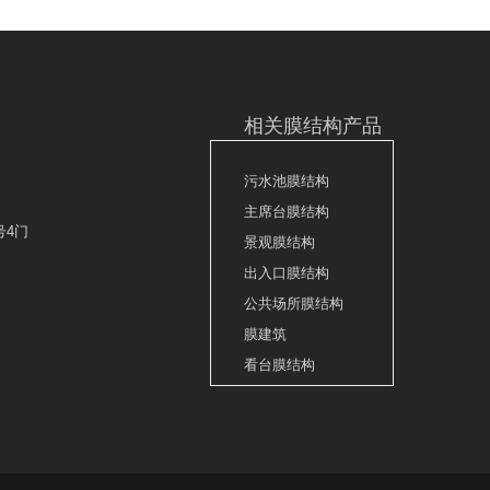
相关膜结构产品
污水池膜结构
主席台膜结构
景观膜结构
号4门
出入口膜结构
公共场所膜结构
膜建筑
看台膜结构
张拉膜车棚
车棚膜结构
停车场张拉膜
加油站张拉膜