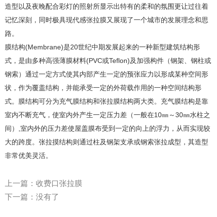
造型以及夜晚配合彩灯的照射所显示出特有的柔和的氛围更让过往着
记忆深刻
，同时极具现代感张拉膜又展现了一个城市的发展理念和思
路。
膜结构(Membrane)是20世纪中期发展起来的一种新型建筑结构形
式，是由多种高强薄膜材料(PVC或Teflon)及加强构件（钢架、钢柱或
钢索）通过一定方式使其内部产生一定的预张应力以形成某种空间形
状，作为覆盖结构，并能承受一定的外荷载作用的一种空间结构形
式。膜结构可分为充气膜结构和张拉膜结构两大类。充气膜结构是靠
室内不断充气，使室内外产生一定压力差（一般在10㎜～30㎜水柱之
间）,室内外的压力差使屋盖膜布受到一定的向上的浮力，从而实现较
大的跨度。张拉摸结构则通过柱及钢架支承或钢索张拉成型，其造型
非常优美灵活。
上一篇：
收费口张拉膜
下一篇：没有了